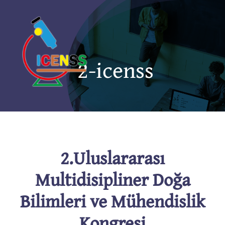
Skip
to
content
2-icenss
2.Uluslararası
Multidisipliner Doğa
Bilimleri ve Mühendislik
Kongresi