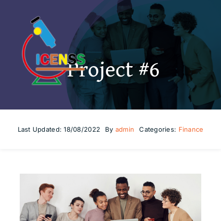
Skip
to
content
Project #6
Last Updated: 18/08/2022
By
admin
Categories:
Finance